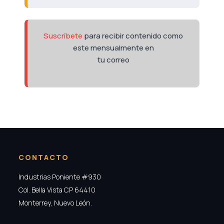
Suscríbete
para recibir contenido como
este mensualmente en
tu correo
CONTACTO
Industrias Poniente #930
Col. Bella Vista CP 64410
Monterrey, Nuevo León.