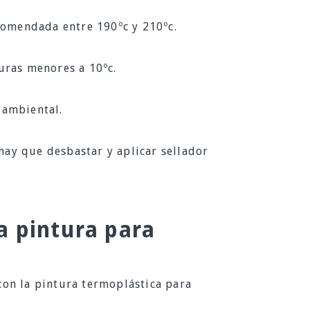
comendada entre 190ºc y 210ºc.
uras menores a 10ºc.
 ambiental.
 hay que desbastar y aplicar sellador
a pintura para
on la pintura termoplástica para