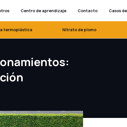
otros
Centro de aprendizaje
Contacto
Casos de
ra termoplástica
Nitrato de plomo
cionamientos:
ación